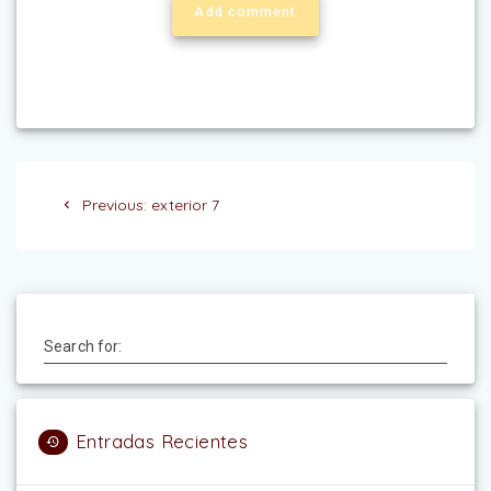
Add comment
Navegación
Previous
Previous:
exterior 7
de
post:
entradas
Search for:
Entradas Recientes