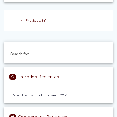
Navegación
Previous
Previous:
in1
de
post:
entradas
Search for:
Entradas Recientes
Web Renovada Primavera 2021
Comentarios Recientes