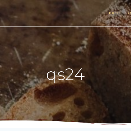
INICIO
Q
qs24