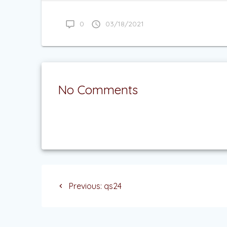
0
03/18/2021
No Comments
Navegación
Previous
Previous:
qs24
de
post:
entradas