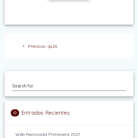
Navegación
Previous
Previous:
qs26
de
post:
entradas
Search for:
Entradas Recientes
Web Renovada Primavera 2021